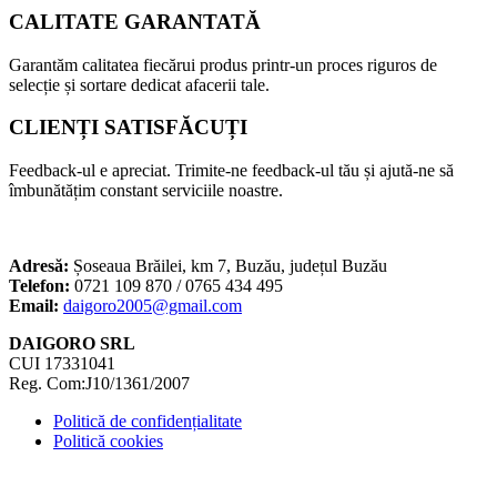
CALITATE GARANTATĂ
Garantăm calitatea fiecărui produs printr-un proces riguros de
selecție și sortare dedicat afacerii tale.
CLIENȚI SATISFĂCUȚI
Feedback-ul e apreciat. Trimite-ne feedback-ul tău și ajută-ne să
îmbunătățim constant serviciile noastre.
Adresă:
Șoseaua Brăilei, km 7, Buzău, județul Buzău
Telefon:
0721 109 870 / 0765 434 495
Email:
daigoro2005@gmail.com
DAIGORO SRL
CUI 17331041
Reg. Com:J10/1361/2007
Politică de confidențialitate
Politică cookies