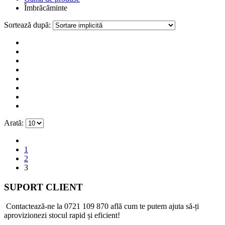
Îmbrăcăminte
Sortează după:
Arată:
1
2
3
SUPORT CLIENT
Contactează-ne la
0721 109 870
află cum te putem ajuta să-ți
aprovizionezi stocul rapid și eficient!