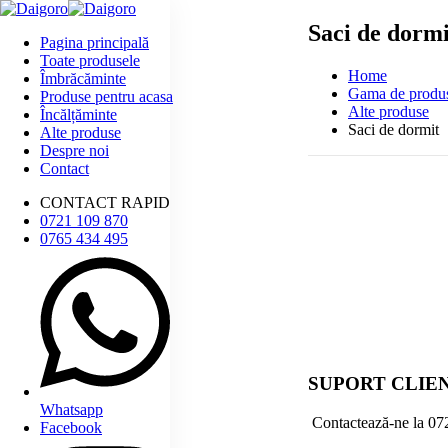
Saci de dormi
Pagina principală
Toate produsele
Home
Îmbrăcăminte
Gama de produ
Produse pentru acasa
Alte produse
Încălțăminte
Saci de dormit
Alte produse
Despre noi
Contact
CONTACT RAPID
0721 109 870
0765 434 495
SUPORT CLIE
Whatsapp
Contactează-ne la
07
Facebook