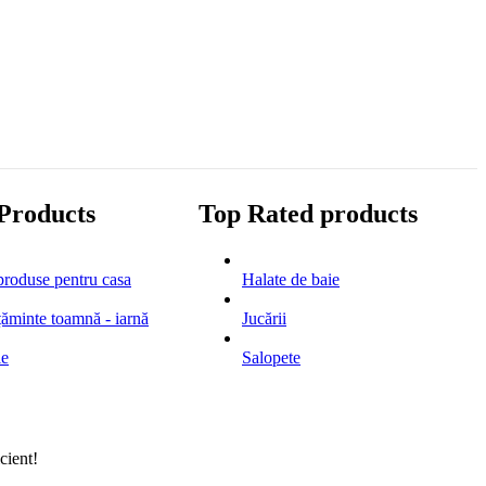
 Products
Top Rated products
roduse pentru casa
Halate de baie
țăminte toamnă - iarnă
Jucării
le
Salopete
cient!