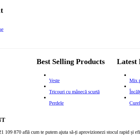
t
se
Best Selling Products
Latest
Veste
Mix p
Tricouri cu mânecă scurtă
Încăl
Perdele
Cure
NT
21 109 870
află cum te putem ajuta să-ți aprovizionezi stocul rapid și efi