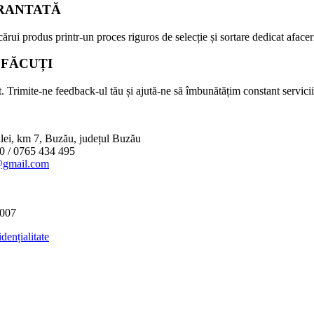
RANTATĂ
ărui produs printr-un proces riguros de selecție și sortare dedicat afaceri
SFĂCUȚI
. Trimite-ne feedback-ul tău și ajută-ne să îmbunătățim constant servicii
lei, km 7, Buzău, județul Buzău
0 / 0765 434 495
@gmail.com
2007
dențialitate