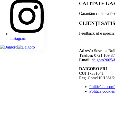
CALITATE GA
Garantăm calitatea fiec
CLIENȚI SATI
Feedback-ul e apreciat
Instagram
Adresă:
Șoseaua Brăi
Telefon:
0721 109 87
Email:
daigoro2005
DAIGORO SRL
CUI 17331041
Reg. Com:J10/1361/
Politică de confi
Politică cookies