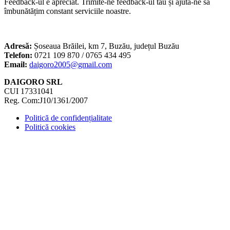
Feedback-ul e apreciat. Trimite-ne feedback-ul tău și ajută-ne să
îmbunătățim constant serviciile noastre.
Adresă:
Șoseaua Brăilei, km 7, Buzău, județul Buzău
Telefon:
0721 109 870 / 0765 434 495
Email:
daigoro2005@gmail.com
DAIGORO SRL
CUI 17331041
Reg. Com:J10/1361/2007
Politică de confidențialitate
Politică cookies