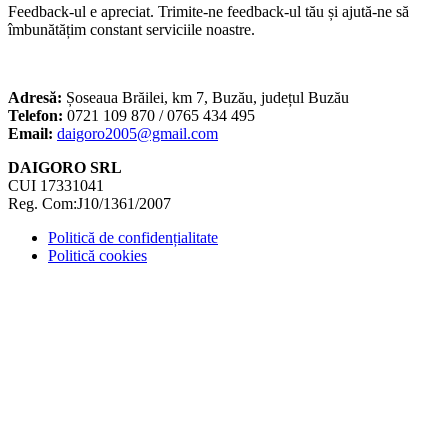
Feedback-ul e apreciat. Trimite-ne feedback-ul tău și ajută-ne să
îmbunătățim constant serviciile noastre.
Adresă:
Șoseaua Brăilei, km 7, Buzău, județul Buzău
Telefon:
0721 109 870 / 0765 434 495
Email:
daigoro2005@gmail.com
DAIGORO SRL
CUI 17331041
Reg. Com:J10/1361/2007
Politică de confidențialitate
Politică cookies