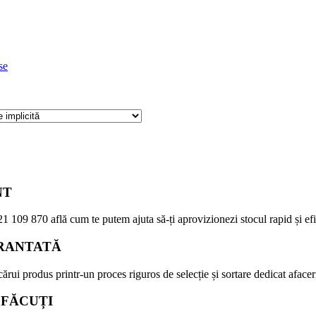
se
NT
21 109 870
află cum te putem ajuta să-ți aprovizionezi stocul rapid și efi
RANTATĂ
ărui produs printr-un proces riguros de selecție și sortare dedicat afaceri
SFĂCUȚI