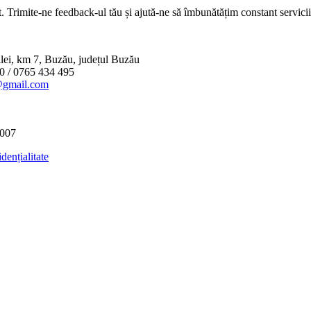
. Trimite-ne feedback-ul tău și ajută-ne să îmbunătățim constant servicii
lei, km 7, Buzău, județul Buzău
0 / 0765 434 495
@gmail.com
2007
dențialitate