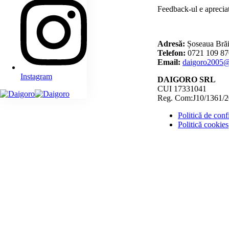
Feedback-ul e apreciat
Adresă:
Șoseaua Brăi
Telefon:
0721 109 87
Email:
daigoro2005
Instagram
DAIGORO SRL
CUI 17331041
Reg. Com:J10/1361/
Politică de confi
Politică cookies