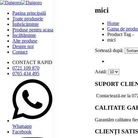
mici
Pagina principală
Toate produsele
Home
Îmbrăcăminte
Gama de produ
Produse pentru acasa
Product Tag -
Încălțăminte
mici
Alte produse
Despre noi
Sortează după:
Contact
CONTACT RAPID
0721 109 870
Arată:
0765 434 495
SUPORT CLIE
Contactează-ne la
07
CALITATE GA
Garantăm calitatea fiec
Whatsapp
CLIENȚI SATI
Facebook